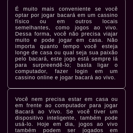
É muito mais conveniente se você
optar por jogar bacará em um cassino
físico ou em outros locais
semelhantes, como jogos ao vivo.
Dessa forma, você não precisa viajar
muito e pode jogar em casa. Não
importa quanto tempo você esteja
longe de casa ou qual seja sua paixão
pelo bacará, este jogo está sempre lá
para surpreendê-lo; basta ligar o
computador, fazer login em um
cassino online e jogar bacará ao vivo.
Você nem precisa estar em casa ou
em frente ao computador para jogar
Bacará ao Vivo. Se você tiver um
dispositivo inteligente, também pode
usá-lo. Hoje em dia, jogos ao vivo
também podem ser jogados em