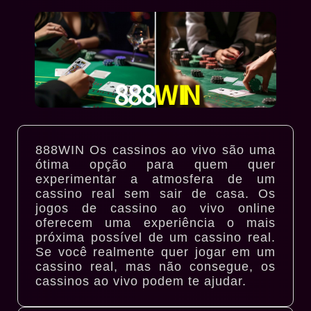
888WIN Os cassinos ao vivo são uma
ótima opção para quem quer
experimentar a atmosfera de um
cassino real sem sair de casa. Os
jogos de cassino ao vivo online
oferecem uma experiência o mais
próxima possível de um cassino real.
Se você realmente quer jogar em um
cassino real, mas não consegue, os
cassinos ao vivo podem te ajudar.