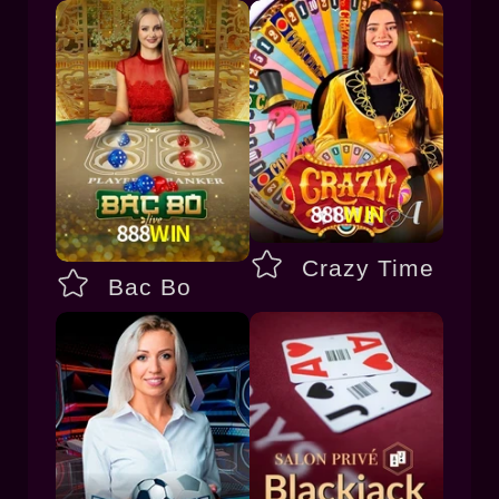
Crazy Time
Bac Bo