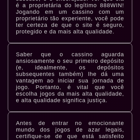
é a proprietária do legítimo 888WIN!
Jogando em um cassino com um
proprietário tão experiente, você pode
ter certeza de que o site é seguro,
protegido e da mais alta qualidade.
Saber que o cassino aguarda
ansiosamente o seu primeiro depósito
(e, idealmente, os depósitos
subsequentes também) lhe dá uma
vantagem ao iniciar sua jornada de
jogo. Portanto, é vital que você
escolha jogos da mais alta qualidade,
e alta qualidade significa justiça.
Antes de entrar no emocionante
mundo dos jogos de azar legais,
certifique-se de que está satisfeito