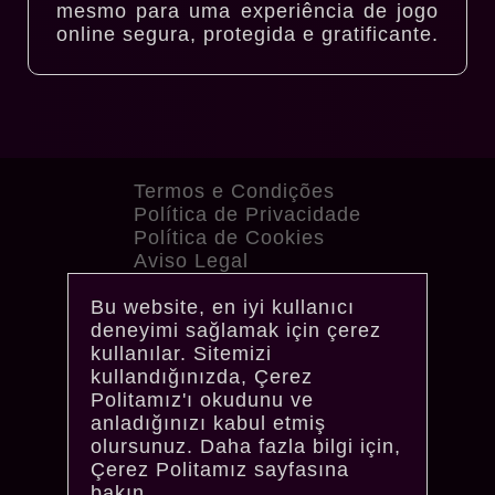
mesmo para uma experiência de jogo
online segura, protegida e gratificante.
Termos e Condições
Política de Privacidade
Política de Cookies
Aviso Legal
Bu website, en iyi kullanıcı
deneyimi sağlamak için çerez
kullanılar. Sitemizi
kullandığınızda, Çerez
Politamız'ı okudunu ve
anladığınızı kabul etmiş
olursunuz. Daha fazla bilgi için,
Çerez Politamız sayfasına
bakın.