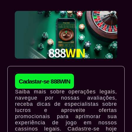
Сadastar-se 888WIN
Saiba mais sobre operações legais,
navegue por nossas avaliações,
receba dicas de especialistas sobre
lucros e aproveite ofertas
promocionais para aprimorar sua
experiência de jogo em nossos
cassinos legais. Cadastre-se hoje